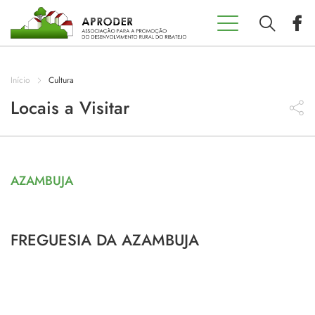
Incentivos
Aproder
Início
Cultura
EDL 20.30
Locais a Visitar
Concursos
AZAMBUJA
Projetos
Programas
FREGUESIA DA AZAMBUJA
Contactos