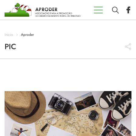
Incentivos
Aproder
Início
Aproder
EDL 20.30
PIC
Concursos
Projetos
Programas
Contactos