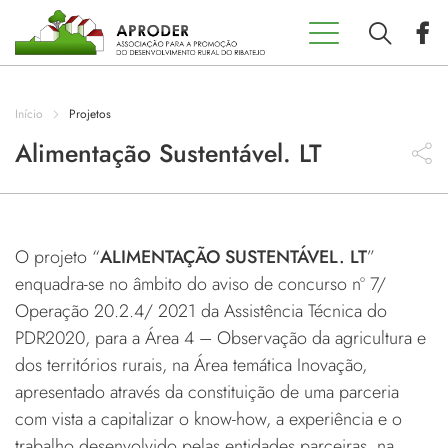
Incentivos
Aproder
Início
Projetos
EDL 20.30
Alimentação Sustentável. LT
Concursos
O projeto “
ALIMENTAÇÃO SUSTENTÁVEL. LT
”
Projetos
enquadra-se no âmbito do aviso de concurso nº 7/
Operação 20.2.4/ 2021 da Assistência Técnica do
Programas
PDR2020, para a Área 4 – Observação da agricultura e
dos territórios rurais, na Área temática Inovação,
apresentado através da constituição de uma parceria
Contactos
com vista a capitalizar o know-how, a experiência e o
trabalho desenvolvido pelas entidades parceiras, na