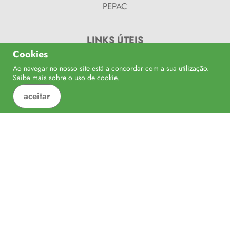
PEPAC
LINKS ÚTEIS
Cookies
PDR 2020
Ao navegar no nosso site está a concordar com a sua utilização.
Confinanciado por:
Saiba mais sobre o uso de
cookie
.
Balcão 2020
aceitar
Alentejo 2020
Balcão do Fundos
CULTURA
Federação "Minha Terra"
Turismo de Portugal
Caminhos do ribatejo
Locais a Visitar