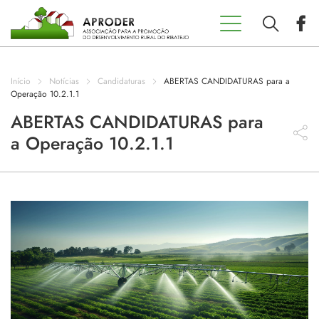
Incentivos
Aproder
Início
Notícias
Candidaturas
ABERTAS CANDIDATURAS para a
EDL 20.30
Operação 10.2.1.1
ABERTAS CANDIDATURAS para
a Operação 10.2.1.1
Concursos
Projetos
Programas
Contactos