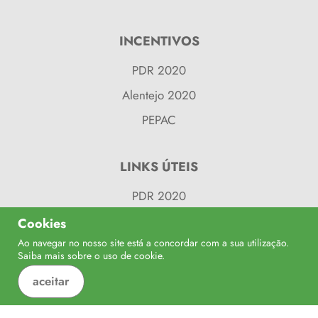
INCENTIVOS
PDR 2020
Alentejo 2020
PEPAC
LINKS ÚTEIS
PDR 2020
Balcão 2020
Cookies
Ao navegar no nosso site está a concordar com a sua utilização.
Alentejo 2020
Confinanciado por:
Saiba mais sobre o uso de
cookie
.
Balcão do Fundos
aceitar
CULTURA