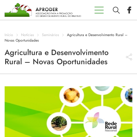
Incentivos
Aproder
Início
Notícias
Seminários
Agricultura e Desenvolvimento Rural –
EDL 20.30
Novas Oportunidades
Agricultura e Desenvolvimento
Rural – Novas Oportunidades
Concursos
Projetos
Programas
Contactos