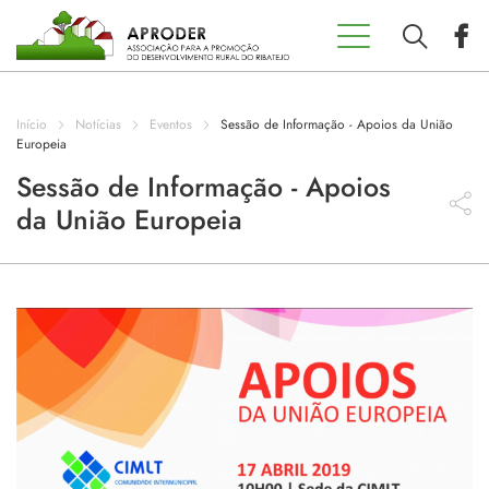
Incentivos
Aproder
Início
Notícias
Eventos
Sessão de Informação - Apoios da União
EDL 20.30
Europeia
Sessão de Informação - Apoios
da União Europeia
Concursos
Projetos
Programas
Contactos