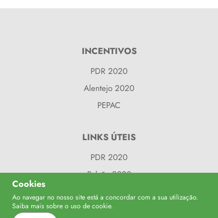
INCENTIVOS
PDR 2020
Alentejo 2020
PEPAC
LINKS ÚTEIS
PDR 2020
Balcão 2020
Cookies
Alentejo 2020
Ao navegar no nosso site está a concordar com a sua utilização.
Confinanciado por:
Saiba mais sobre o uso de
cookie
.
Balcão do Fundos