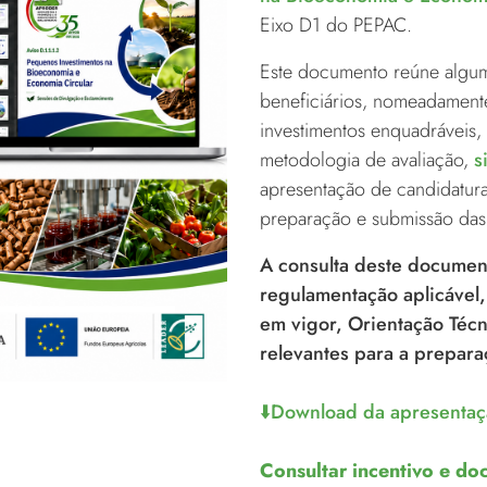
Eixo D1 do PEPAC.
Este documento reúne algum
beneficiários, nomeadamente
investimentos enquadráveis, 
metodologia de avaliação,
s
apresentação de candidatur
preparação e submissão das
A consulta deste document
regulamentação aplicável,
em vigor, Orientação Téc
relevantes para a prepara
⬇️​Download da apresenta
Consultar incentivo e d