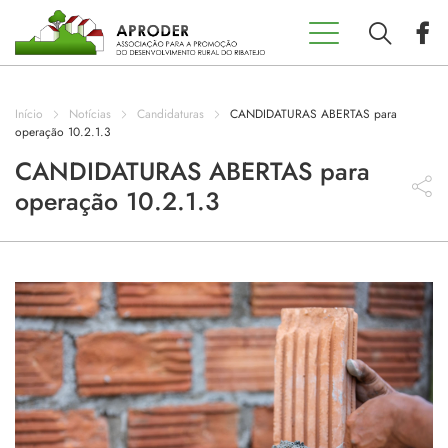
Incentivos
Aproder
Início
Notícias
Candidaturas
CANDIDATURAS ABERTAS para
EDL 20.30
operação 10.2.1.3
CANDIDATURAS ABERTAS para
operação 10.2.1.3
Concursos
Projetos
Programas
Contactos