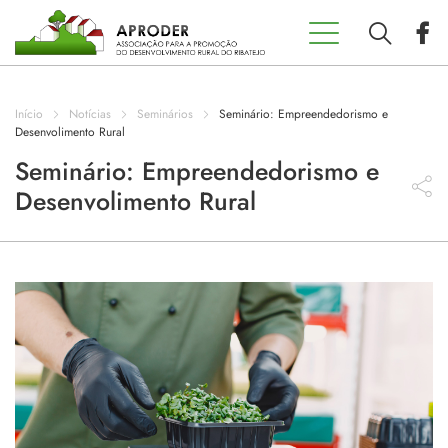
Incentivos
Aproder
Início
Notícias
Seminários
Seminário: Empreendedorismo e
EDL 20.30
Desenvolimento Rural
Seminário: Empreendedorismo e
Desenvolimento Rural
Concursos
Projetos
Programas
Contactos