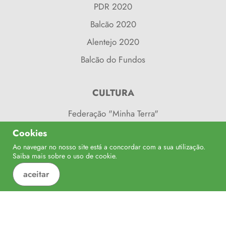
PDR 2020
Balcão 2020
Alentejo 2020
Balcão do Fundos
CULTURA
Federação "Minha Terra"
Turismo de Portugal
Cookies
Ao navegar no nosso site está a concordar com a sua utilização.
Caminhos do ribatejo
Confinanciado por:
Saiba mais sobre o uso de
cookie
.
Locais a Visitar
aceitar