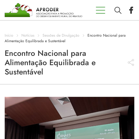
Incentivos
Aproder
Início
Notícias
Sessões de Divulgação
Encontro Nacional para
EDL 20.30
Alimentação Equilibrada e Sustentável
Encontro Nacional para
Alimentação Equilibrada e
Concursos
Sustentável
Projetos
Programas
Contactos