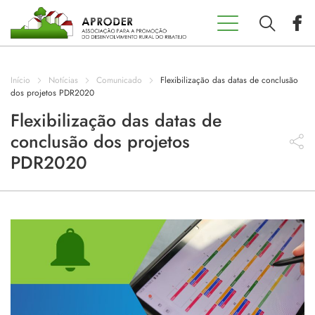
Incentivos
Aproder
Início
Notícias
Comunicado
Flexibilização das datas de conclusão
EDL 20.30
dos projetos PDR2020
Flexibilização das datas de
conclusão dos projetos
Concursos
PDR2020
Projetos
Programas
Contactos