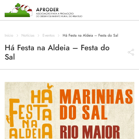
Incentivos
Aproder
Início
Notícias
Eventos
Há Festa na Aldeia – Festa do Sal
EDL 20.30
Há Festa na Aldeia – Festa do
Sal
Concursos
Projetos
Programas
Contactos