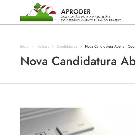
Incentivos
Aproder
Início
Notícias
Candidaturas
Nova Candidatura Aberta | Ope
EDL 20.30
Nova Candidatura Abe
Concursos
Projetos
Programas