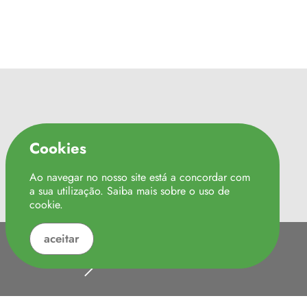
Cookies
CULTURA
Federação "Minha Terra"
Ao navegar no nosso site está a concordar com
a sua utilização. Saiba mais sobre o uso de
Turismo de Portugal
cookie
.
Caminhos do ribatejo
aceitar
Locais a Visitar