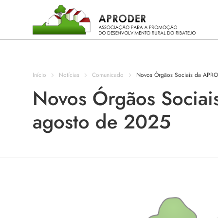
Incentivos
Aproder
Início
Notícias
Comunicado
Novos Órgãos Sociais da APRO
EDL 20.30
Novos Órgãos Socia
agosto de 2025
Concursos
Projetos
Programas