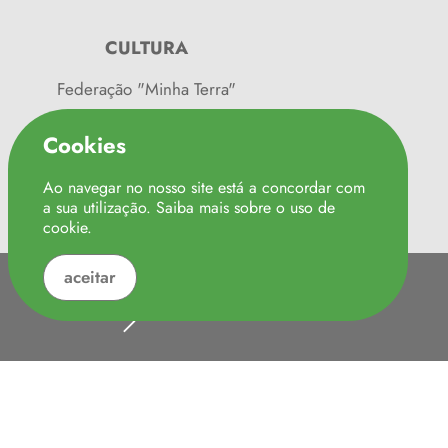
CULTURA
Federação "Minha Terra"
Turismo de Portugal
Cookies
Caminhos do ribatejo
Ao navegar no nosso site está a concordar com
Locais a Visitar
a sua utilização. Saiba mais sobre o uso de
cookie
.
aceitar
e Privacidade e Cookies