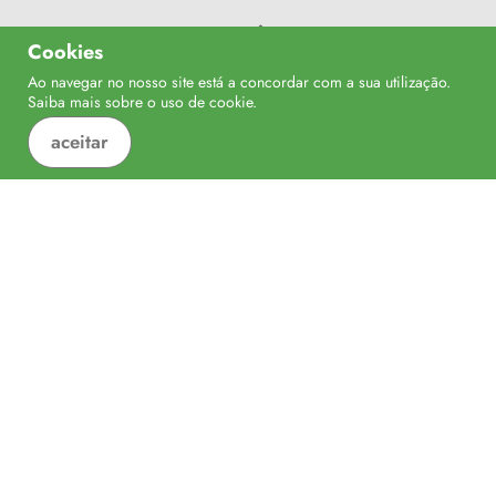
LINKS ÚTEIS
Cookies
PDR 2020
Ao navegar no nosso site está a concordar com a sua utilização.
Confinanciado por:
Saiba mais sobre o uso de
cookie
.
Balcão 2020
aceitar
Alentejo 2020
Balcão do Fundos
CULTURA
Federação "Minha Terra"
Turismo de Portugal
Caminhos do ribatejo
Locais a Visitar