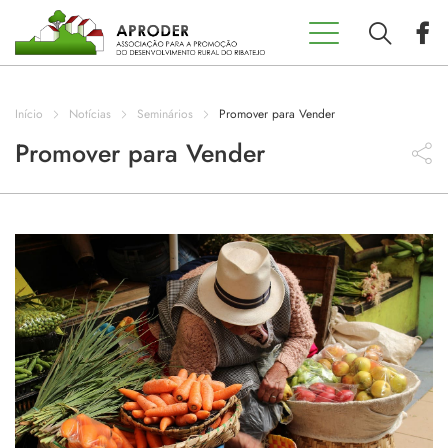
Incentivos
Aproder
Início
Notícias
Seminários
Promover para Vender
EDL 20.30
Promover para Vender
Concursos
Projetos
Programas
Contactos