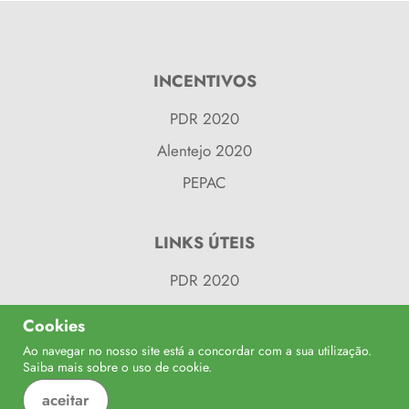
INCENTIVOS
PDR 2020
Alentejo 2020
PEPAC
LINKS ÚTEIS
PDR 2020
Balcão 2020
Cookies
Alentejo 2020
Ao navegar no nosso site está a concordar com a sua utilização.
Confinanciado por:
Saiba mais sobre o uso de
cookie
.
Balcão do Fundos
aceitar