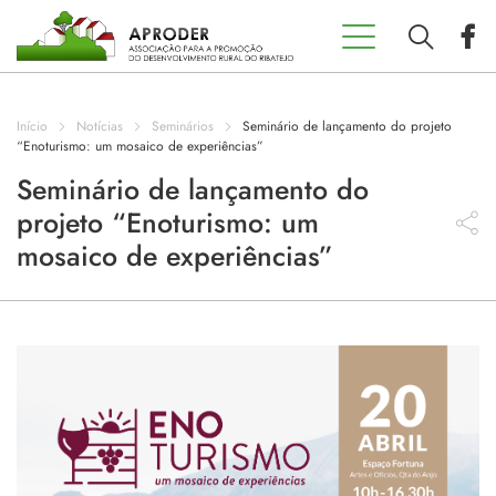
Incentivos
Aproder
Início
Notícias
Seminários
Seminário de lançamento do projeto
EDL 20.30
“Enoturismo: um mosaico de experiências”
Seminário de lançamento do
projeto “Enoturismo: um
Concursos
mosaico de experiências”
Projetos
Programas
Contactos