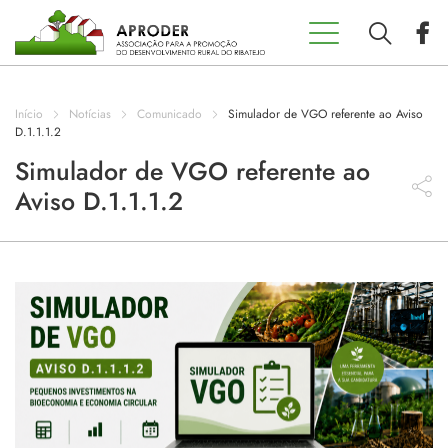
Incentivos
Aproder
Início
Notícias
Comunicado
Simulador de VGO referente ao Aviso
EDL 20.30
D.1.1.1.2
Simulador de VGO referente ao
Aviso D.1.1.1.2
Concursos
Projetos
Programas
Contactos